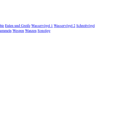
hte
Eulen und Greife
Wasservögel 1
Wasservögel 2
Schreitvögel
ummeln
Wespen
Wanzen
Sonstige