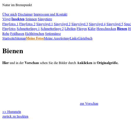
Natur im Brennpunkt
Über mich
Disclaimer
Impressum und Kontakt
Vögel
Insekten
Spinnen
Säugetiere
Flugfotos 1
Flugfotos 2
Singvögel 1
Singvögel 2
Singvögel 3
Singvögel 4
Singvögel 5
Spec
Flugfotos
Schmetterlinge 1
Schmetterlinge 2
Libellen
Fliegen
Käfer
Heuschrecken
Bienen
H
Rehe
Feldhasen
Eichhörnchen
Spitzmäuse
Startseite
Sitemap
Meine Fotos
Meine Ausrüstung
Links
Gästebuch
Bienen
Hier
und in der
Vorschau
sehen Sie die Bilder durch
Anklicken
in
Originalgröße.
zur Vorschau
>> Hummeln
zurück zu Insekten