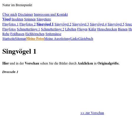
Natur im Brennpunkt
Über mich
Disclaimer
Impressum und Kontakt
Vögel
Insekten
Spinnen
Säugetiere
Flugfotos 1
Flugfotos 2
Singvögel 1
Singvögel 2
Singvögel 3
Singvögel 4
Singvögel 5
Spec
Flugfotos
Schmetterlinge 1
Schmetterlinge 2
Libellen
Fliegen
Käfer
Heuschrecken
Bienen
H
Rehe
Feldhasen
Eichhörnchen
Spitzmäuse
Startseite
Sitemap
Meine Fotos
Meine Ausrüstung
Links
Gästebuch
Singvögel 1
Hier
und in der
Vorschau
sehen Sie die Bilder durch
Anklicken
in
Originalgröße.
Drosseln 1
>> zur Vorschau